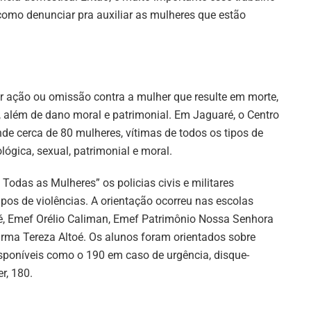
como denunciar pra auxiliar as mulheres que estão
er ação ou omissão contra a mulher que resulte em morte,
o, além de dano moral e patrimonial. Em Jaguaré, o Centro
de cerca de 80 mulheres, vítimas de todos os tipos de
ológica, sexual, patrimonial e moral.
Todas as Mulheres” os policias civis e militares
ipos de violências. A orientação ocorreu nas escolas
é, Emef Orélio Caliman, Emef Patrimônio Nossa Senhora
ma Tereza Altoé. Os alunos foram orientados sobre
sponíveis como o 190 em caso de urgência, disque-
r, 180.