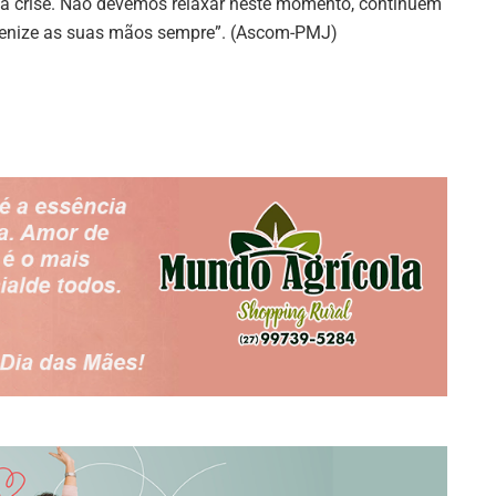
sa crise. Não devemos relaxar neste momento, continuem
gienize as suas mãos sempre”. (Ascom-PMJ)