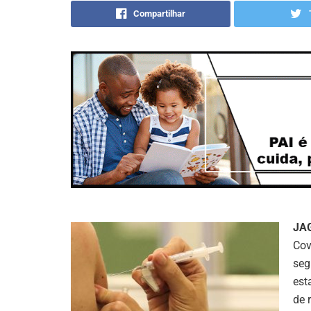
Compartilhar
JA
Cov
seg
est
de 