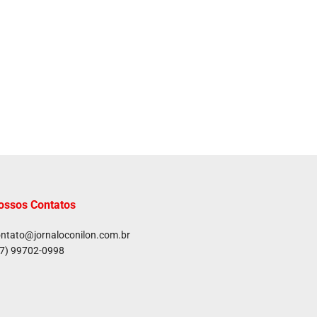
ossos Contatos
ntato@jornaloconilon.com.br
7) 99702-0998