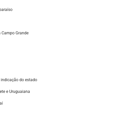
paraíso
em Campo Grande
a indicação do estado
rete e Uruguaiana
aí