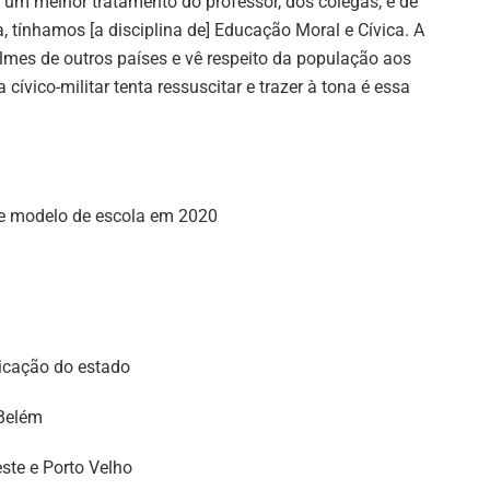
um melhor tratamento do professor, dos colegas, e de
 tínhamos [a disciplina de] Educação Moral e Cívica. A
filmes de outros países e vê respeito da população aos
ívico-militar tenta ressuscitar e trazer à tona é essa
te modelo de escola em 2020
icação do estado
 Belém
este e Porto Velho