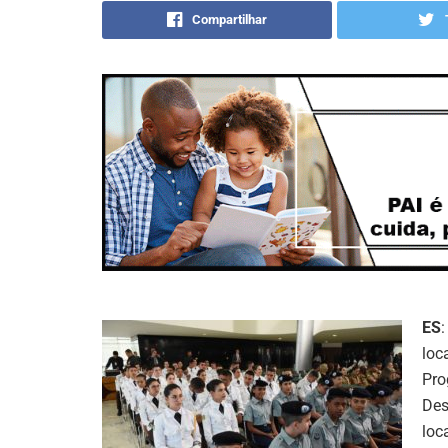
Compartilhar
ES
loc
Pro
Des
loc