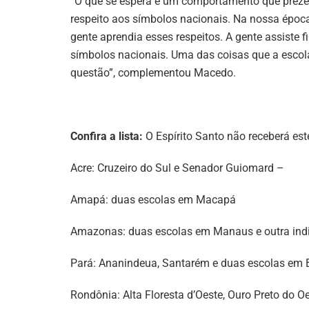
“O que se espera é um comportamento que preze 
respeito aos símbolos nacionais. Na nossa época,
gente aprendia esses respeitos. A gente assiste 
símbolos nacionais. Uma das coisas que a escola c
questão”, complementou Macedo.
Confira a lista:
O Espírito Santo não receberá es
Acre: Cruzeiro do Sul e Senador Guiomard –
Amapá: duas escolas em Macapá
Amazonas: duas escolas em Manaus e outra ind
Pará: Ananindeua, Santarém e duas escolas em
Rondônia: Alta Floresta d’Oeste, Ouro Preto do O