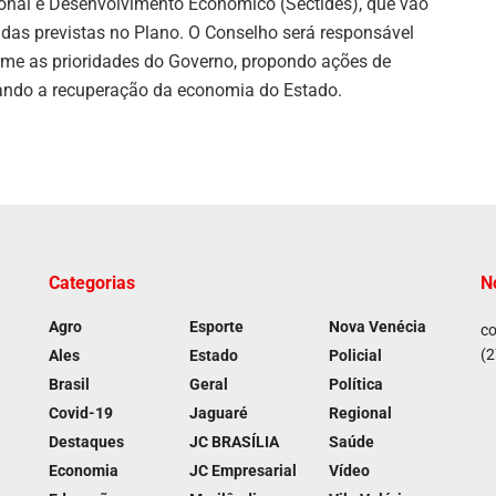
ional e Desenvolvimento Econômico (Sectides), que vão
as previstas no Plano. O Conselho será responsável
rme as prioridades do Governo, propondo ações de
zando a recuperação da economia do Estado.
Categorias
N
Agro
Esporte
Nova Venécia
co
(2
Ales
Estado
Policial
Brasil
Geral
Política
Covid-19
Jaguaré
Regional
Destaques
JC BRASÍLIA
Saúde
Economia
JC Empresarial
Vídeo