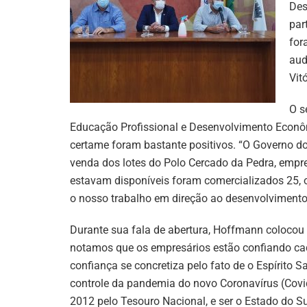
Des
par
for
aud
Vit
O s
Educação Profissional e Desenvolvimento Econôm
certame foram bastante positivos. “O Governo d
venda dos lotes do Polo Cercado da Pedra, empr
estavam disponíveis foram comercializados 25, o
o nosso trabalho em direção ao desenvolvimento 
Durante sua fala de abertura, Hoffmann colocou a
notamos que os empresários estão confiando cada
confiança se concretiza pelo fato de o Espírito 
controle da pandemia do novo Coronavírus (Covi
2012 pelo Tesouro Nacional, e ser o Estado do 