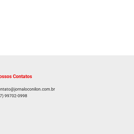
ossos Contatos
ntato@jornaloconilon.com.br
7) 99702-0998