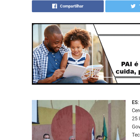
Compartilhar
ES
Cer
25 
Gov
Tec