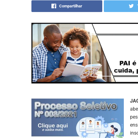
Compartilhar
JA
abe
pes
ens
ins