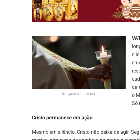
VA
lon
sil
cru
res
cad
da 
Imagem da Internet
o M
Só 
Cristo permanece em ação
Mesmo em silêncio, Cristo não deixa de agir. Se