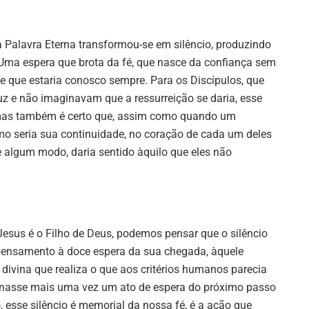
 a Palavra Eterna transformou-se em silêncio, produzindo
ma espera que brota da fé, que nasce da confiança sem
de que estaria conosco sempre. Para os Discípulos, que
z e não imaginavam que a ressurreição se daria, esse
 mas também é certo que, assim como quando um
omo seria sua continuidade, no coração de cada um deles
 algum modo, daria sentido àquilo que eles não
esus é o Filho de Deus, podemos pensar que o silêncio
pensamento à doce espera da sua chegada, àquele
divina que realiza o que aos critérios humanos parecia
tornasse mais uma vez um ato de espera do próximo passo
o, esse silêncio é memorial da nossa fé, é a ação que