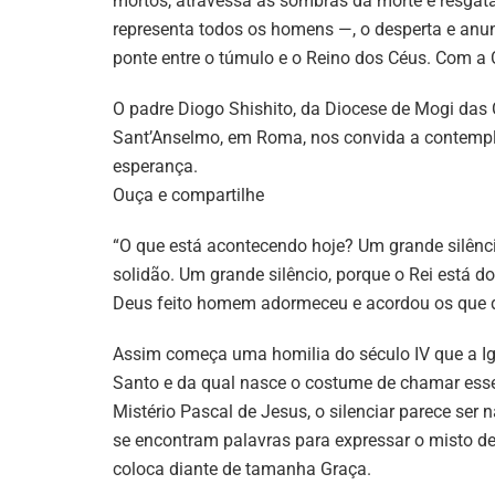
mortos, atravessa as sombras da morte e resgat
representa todos os homens —, o desperta e anun
ponte entre o túmulo e o Reino dos Céus. Com a 
O padre Diogo Shishito, da Diocese de Mogi das 
Sant’Anselmo, em Roma, nos convida a contemplar
esperança.
Ouça e compartilhe
“O que está acontecendo hoje? Um grande silênci
solidão. Um grande silêncio, porque o Rei está do
Deus feito homem adormeceu e acordou os que 
Assim começa uma homilia do século IV que a Ig
Santo e da qual nasce o costume de chamar esse 
Mistério Pascal de Jesus, o silenciar parece se
se encontram palavras para expressar o misto de
coloca diante de tamanha Graça.