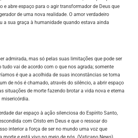
to e abre espaço para o agir transformador de Deus que
r gerador de uma nova realidade. O amor verdadeiro
ou a sua graça à humanidade quando estava ainda
er admirada, mas só pelas suas limitações que pode ser
o tudo vai de acordo com o que nos agrada; somente
ríamos é que a acolhida de suas inconstâncias se torna
um de nós é chamado, através do silêncio, a abrir espaço
as situações de morte fazendo brotar a vida nova e eterna
 misericórdia.
rdade dar espaço à ação silenciosa do Espírito Santo,
 escondida com Cristo em Deus e que o ressoar do
sso interior a força de ser no mundo uma voz que
a morte e está vivo no meio de nós. (Vaticano News)