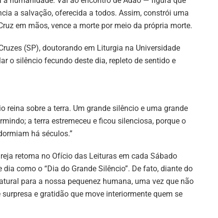
a a humanidade. Vai ao encontro de Adão — figura que
cia a salvação, oferecida a todos. Assim, constrói uma
Cruz em mãos, vence a morte por meio da própria morte.
Cruzes (SP), doutorando em Liturgia na Universidade
 o silêncio fecundo deste dia, repleto de sentido e
o reina sobre a terra. Um grande silêncio e uma grande
rmindo; a terra estremeceu e ficou silenciosa, porque o
dormiam há séculos.”
reja retoma no Ofício das Leituras em cada Sábado
dia como o “Dia do Grande Silêncio”. De fato, diante do
r natural para a nossa pequenez humana, uma vez que não
 surpresa e gratidão que move interiormente quem se