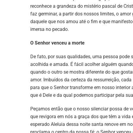
reconhece a grandeza do mistério pascal de Cris
faz germinar, a partir dos nossos limites, o amo
daquele que nos amou até o fim e que manifest
imersa no pecado.
O Senhor venceu a morte
De fato, por suas qualidades, uma pessoa pode s
acolhida e amada. É fácil acolher alguém quand
quando o outro se mostra diferente do que gosta
amor. Imbuídos da certeza da ressurreição, cada 
para que o Senhor transforme em nosso interior 
que é Dele e da qual podemos participar pela sua
Peçamos então que o nosso silenciar possa de ve
que revigora em nós a graça dos que têm a vida
esperado Aleluia dessa noite santa renove em no
proclama o centro da nossa fé: o Senhor venceu 