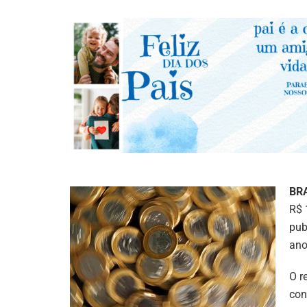
BR
R$ 
pub
ano
O r
con