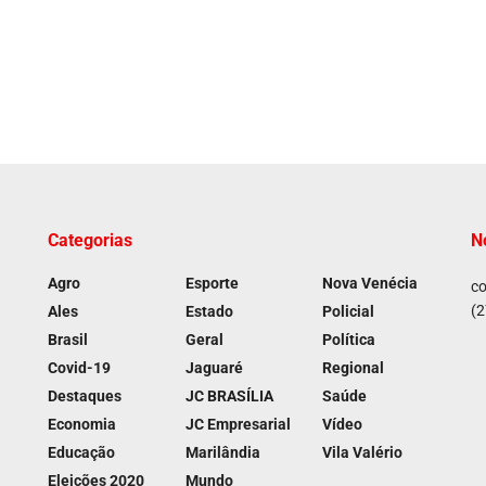
Categorias
N
Agro
Esporte
Nova Venécia
co
(2
Ales
Estado
Policial
Brasil
Geral
Política
Covid-19
Jaguaré
Regional
Destaques
JC BRASÍLIA
Saúde
Economia
JC Empresarial
Vídeo
Educação
Marilândia
Vila Valério
Eleições 2020
Mundo