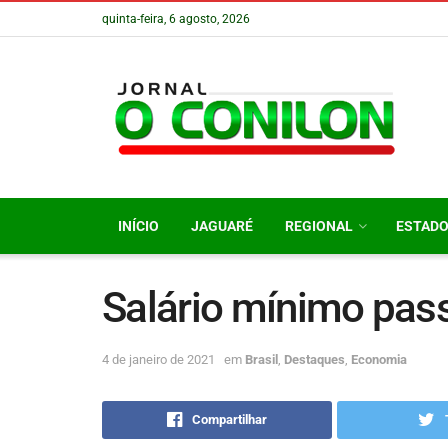
quinta-feira, 6 agosto, 2026
INÍCIO
JAGUARÉ
REGIONAL
ESTAD
Salário mínimo pass
4 de janeiro de 2021
em
Brasil
,
Destaques
,
Economia
Compartilhar