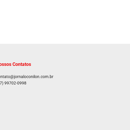
ossos Contatos
ntato@jornaloconilon.com.br
7) 99702-0998