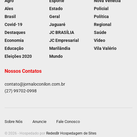
Agro
Esporte
Nova Venécia
Ales
Estado
Policial
Brasil
Geral
Política
Covid-19
Jaguaré
Regional
Destaques
JC BRASÍLIA
Saúde
Economia
JC Empresarial
Vídeo
Educação
Marilândia
Vila Valério
Eleições 2020
Mundo
Nossos Contatos
contato@jornaloconilon.com.br
(27) 99702-0998
Sobre Nós
Anuncie
Fale Conosco
© 2026 - Hospedado por
RedesBr Hospedagem de Sites