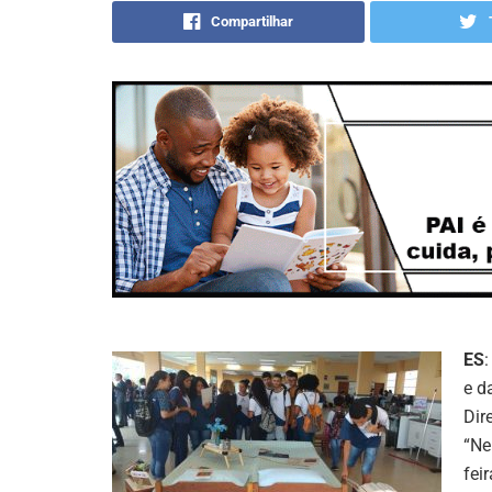
Compartilhar
ES
e d
Dir
“Ne
fei