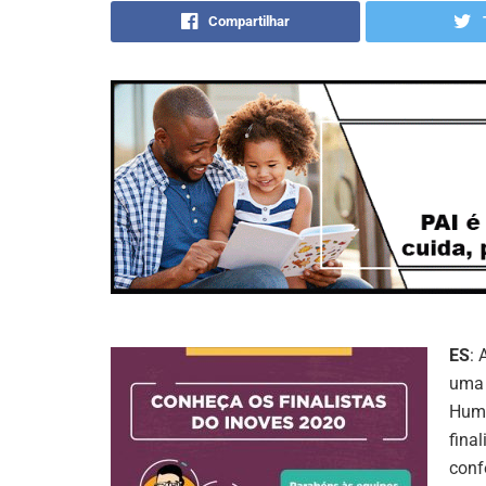
Compartilhar
ES
: 
uma 
Huma
fina
conf