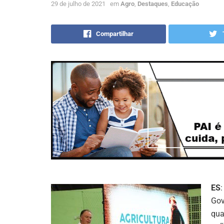
29 de julho de 2021
em
Agro
,
Destaques
,
Educação
Compartilhar
ES
Gov
qua