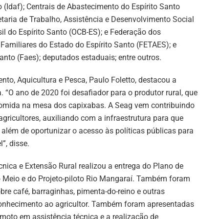
o (Idaf); Centrais de Abastecimento do Espírito Santo
etaria de Trabalho, Assistência e Desenvolvimento Social
il do Espírito Santo (OCB-ES); e Federação dos
s Familiares do Estado do Espírito Santo (FETAES); e
anto (Faes); deputados estaduais; entre outros.
ento, Aquicultura e Pesca, Paulo Foletto, destacou a
. “O ano de 2020 foi desafiador para o produtor rural, que
omida na mesa dos capixabas. A Seag vem contribuindo
gricultores, auxiliando com a infraestrutura para que
além de oportunizar o acesso às políticas públicas para
”, disse.
cnica e Extensão Rural realizou a entrega do Plano de
Meio e do Projeto-piloto Rio Mangaraí. Também foram
obre café, barraginhas, pimenta-do-reino e outras
 conhecimento ao agricultor. Também foram apresentadas
oto em assistência técnica e a realização de