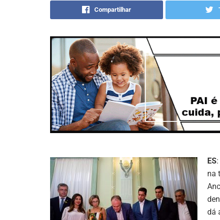
Compartilhar
ES
na 
Anc
den
dá 