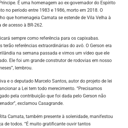
Príncipe. É uma homenagem ao ex-governador do Espírito
to no período entre 1983 e 1986, morto em 2018. O
cho que homenageia Camata se estende de Vila Velha à
a de acesso à BR-262.
 ficará sempre como referência para os capixabas.
s terão referências extraordinárias do avô. O Gerson era
rilândia na semana passada e vimos um vídeo que ele
o. Ele foi um grande construtor de rodovias em nosso
meses”, lembrou.
va e o deputado Marcelo Santos, autor do projeto de lei
 sancionar a Lei tem todo merecimento. “Precisamos
igado pela contribuição que foi dada pelo Gerson não
nador”, exclamou Casagrande.
 Rita Camata, também presente à solenidade, manifestou
a de todos. “É muito gratificante ouvir tantos