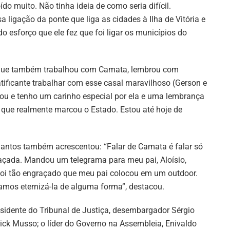
o muito. Não tinha ideia de como seria difícil.
 ligação da ponte que liga as cidades à Ilha de Vitória e
esforço que ele fez que foi ligar os municípios do
, que também trabalhou com Camata, lembrou com
tificante trabalhar com esse casal maravilhoso (Gerson e
u e tenho um carinho especial por ela e uma lembrança
ue realmente marcou o Estado. Estou até hoje de
ntos também acrescentou: “Falar de Camata é falar só
açada. Mandou um telegrama para meu pai, Aloísio,
Foi tão engraçado que meu pai colocou em um outdoor.
mos eternizá-la de alguma forma”, destacou.
sidente do Tribunal de Justiça, desembargador Sérgio
rick Musso; o líder do Governo na Assembleia, Enivaldo