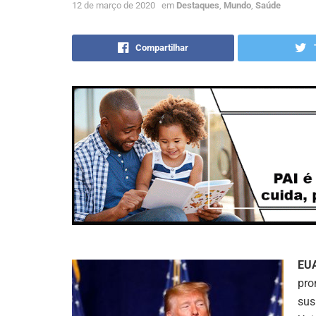
12 de março de 2020
em
Destaques
,
Mundo
,
Saúde
Compartilhar
EU
pro
sus