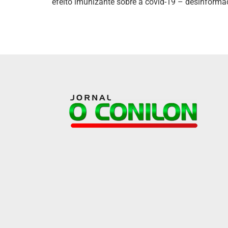
efeito imunizante sobre a covid-19 – desinform