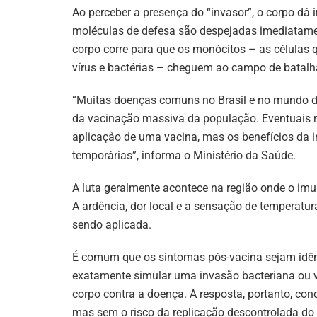
Ao perceber a presença do “invasor”, o corpo dá
moléculas de defesa são despejadas imediatamen
corpo corre para que os monócitos – as células
vírus e bactérias – cheguem ao campo de batalha
“Muitas doenças comuns no Brasil e no mundo d
da vacinação massiva da população. Eventuais re
aplicação de uma vacina, mas os benefícios da 
temporárias”, informa o Ministério da Saúde.
A luta geralmente acontece na região onde o imun
A ardência, dor local e a sensação de temperat
sendo aplicada.
É comum que os sintomas pós-vacina sejam idênt
exatamente simular uma invasão bacteriana ou vir
corpo contra a doença. A resposta, portanto, con
mas sem o risco da replicação descontrolada do 