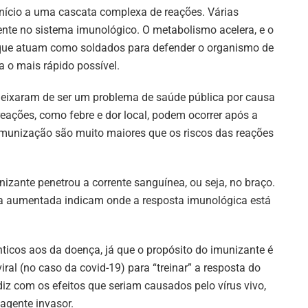
 início a uma cascata complexa de reações. Várias
te no sistema imunológico. O metabolismo acelera, e o
 que atuam como soldados para defender o organismo de
 o mais rápido possível.
eixaram de ser um problema de saúde pública por causa
ações, como febre e dor local, podem ocorrer após a
imunização são muito maiores que os riscos das reações
izante penetrou a corrente sanguínea, ou seja, no braço.
ura aumentada indicam onde a resposta imunológica está
icos aos da doença, já que o propósito do imunizante é
al (no caso da covid-19) para “treinar” a resposta do
diz com os efeitos que seriam causados pelo vírus vivo,
agente invasor.