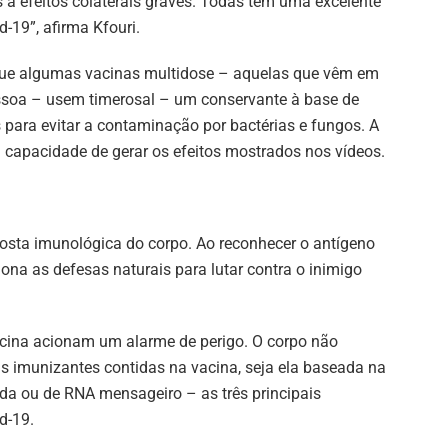
a efeitos colaterais graves. Todas têm uma excelente
-19”, afirma Kfouri.
 que algumas vacinas multidose – aquelas que vêm em
ssoa – usem timerosal – um conservante à base de
 para evitar a contaminação por bactérias e fungos. A
em capacidade de gerar os efeitos mostrados nos vídeos.
osta imunológica do corpo. Ao reconhecer o antígeno
ona as defesas naturais para lutar contra o inimigo
acina acionam um alarme de perigo. O corpo não
as imunizantes contidas na vacina, seja ela baseada na
ada ou de RNA mensageiro – as três principais
d-19.