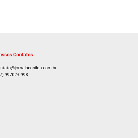
ossos Contatos
ntato@jornaloconilon.com.br
7) 99702-0998