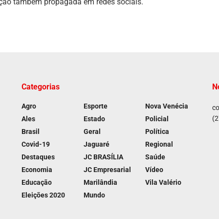
ação também propagada em redes sociais.
Categorias
N
Agro
Esporte
Nova Venécia
co
(2
Ales
Estado
Policial
Brasil
Geral
Política
Covid-19
Jaguaré
Regional
Destaques
JC BRASÍLIA
Saúde
Economia
JC Empresarial
Vídeo
Educação
Marilândia
Vila Valério
Eleições 2020
Mundo