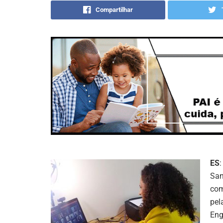
Compartilhar
ES
:
San
com
pel
Eng