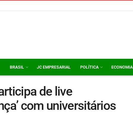
O
BRASIL
JC EMPRESARIAL
POLÍTICA
ECONOMIA
rticipa de live
nça’ com universitários