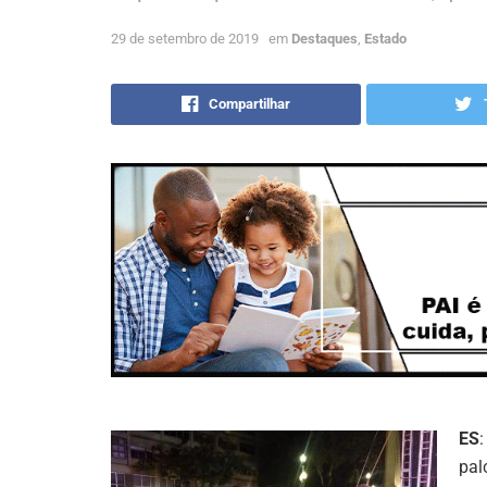
29 de setembro de 2019
em
Destaques
,
Estado
Compartilhar
ES
pal