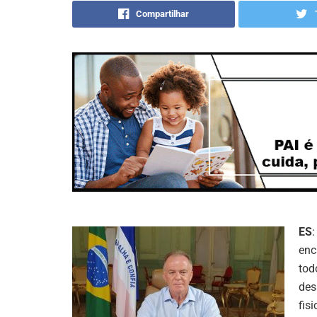
Compartilhar
ES
enc
tod
des
fis