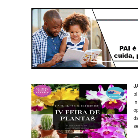
J
pl
in
op
da
s