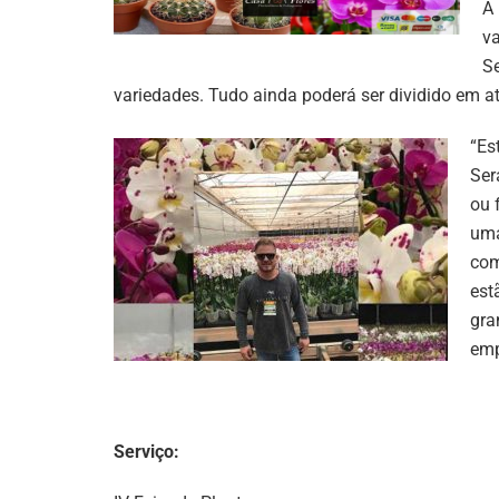
A 
va
Se
variedades. Tudo ainda poderá ser dividido em até
“Es
Ser
ou 
uma
com
est
gra
emp
Serviço: