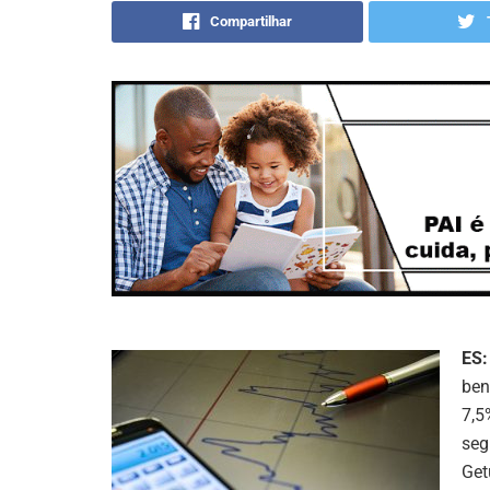
Compartilhar
ES:
ben
7,5
seg
Get