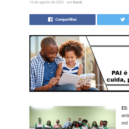
16 de agosto de 2021
em
Geral
Compartilhar
ES
ent
mil