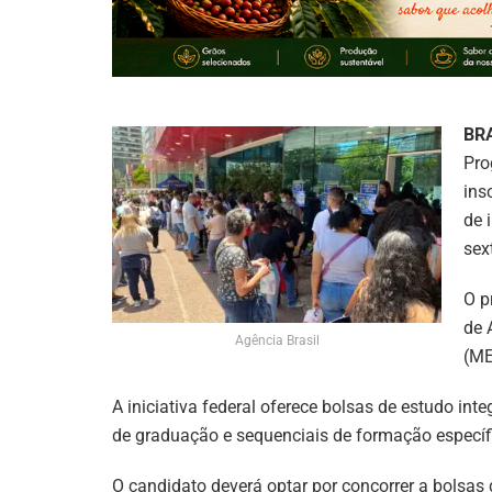
BR
Pro
ins
de 
sex
O p
de 
Agência Brasil
(ME
A iniciativa federal oferece bolsas de estudo int
de graduação e sequenciais de formação específic
O candidato deverá optar por concorrer a bolsas