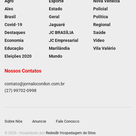
Agro
Esporte
Nova Venécia
Ales
Estado
Policial
Brasil
Geral
Política
Covid-19
Jaguaré
Regional
Destaques
JC BRASÍLIA
Saúde
Economia
JC Empresarial
Vídeo
Educação
Marilândia
Vila Valério
Eleições 2020
Mundo
Nossos Contatos
contato@jornaloconilon.com.br
(27) 99702-0998
Sobre Nós
Anuncie
Fale Conosco
© 2026 - Hospedado por
RedesBr Hospedagem de Sites