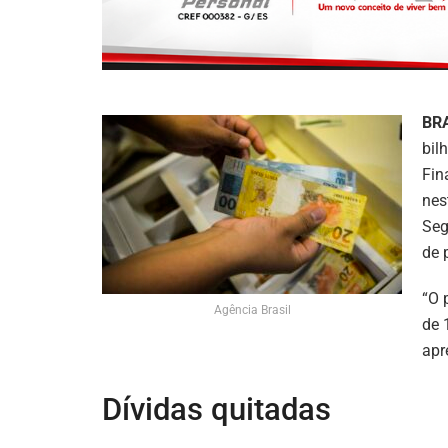
BR
bil
Fin
nes
Seg
de 
“O 
Agência Brasil
de 
apr
Dívidas quitadas