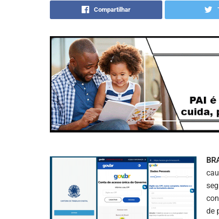
Compartilhar
BR
cau
seg
con
de 