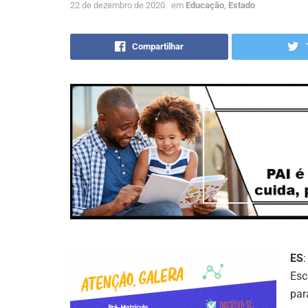
22 de dezembro de 2020
em
Educação
,
Estado
Compartilhar
ES
Esc
par