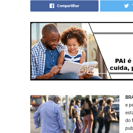
Compartilhar
BR
e p
est
do 
pub