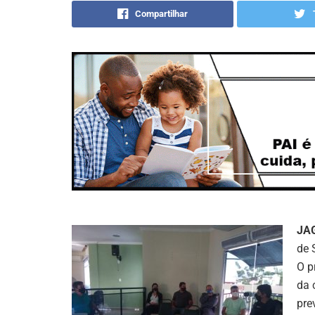
Compartilhar
JA
de 
O p
da 
pre