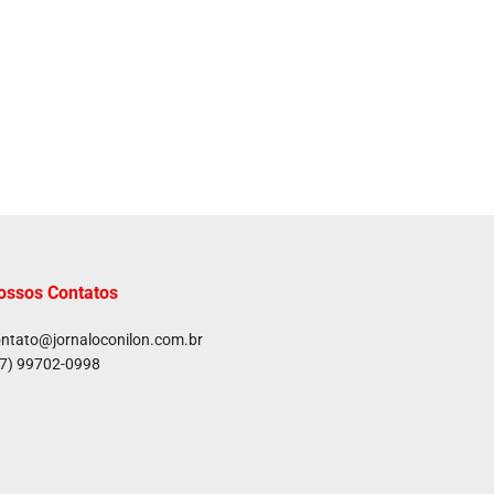
ossos Contatos
ntato@jornaloconilon.com.br
7) 99702-0998