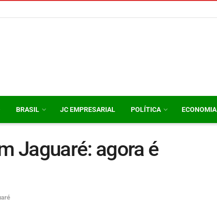
O
BRASIL
JC EMPRESARIAL
POLÍTICA
ECONOMIA
m Jaguaré: agora é
uaré