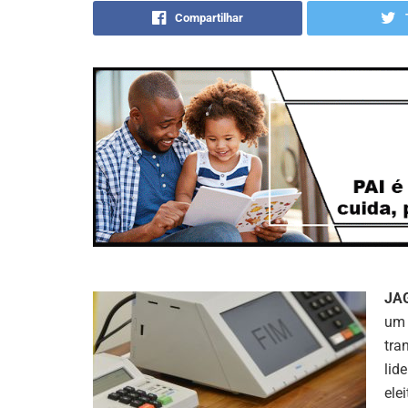
Compartilhar
JA
um 
tra
lid
ele