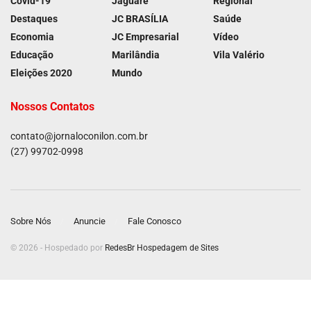
Covid-19
Jaguaré
Regional
Destaques
JC BRASÍLIA
Saúde
Economia
JC Empresarial
Vídeo
Educação
Marilândia
Vila Valério
Eleições 2020
Mundo
Nossos Contatos
contato@jornaloconilon.com.br
(27) 99702-0998
Sobre Nós
Anuncie
Fale Conosco
© 2026 - Hospedado por
RedesBr Hospedagem de Sites