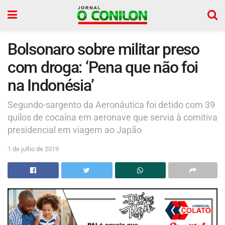
Bolsonaro sobre militar preso
com droga: ‘Pena que não foi
na Indonésia’
Segundo-sargento da Aeronáutica foi detido com 39
quilos de cocaína em aeronave que servia à comitiva
presidencial em viagem ao Japão
1 de julho de 2019