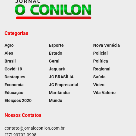
Categorias
Agro
Esporte
Nova Venécia
Ales
Estado
Policial
Brasil
Geral
Política
Covid-19
Jaguaré
Regional
Destaques
JC BRASÍLIA
Saúde
Economia
JC Empresarial
Vídeo
Educação
Marilândia
Vila Valério
Eleições 2020
Mundo
Nossos Contatos
contato@jornaloconilon.com.br
(27) 99702-0998