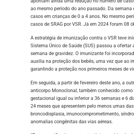
apontam ainda uma redução no número de casos
ao mesmo período do ano passado. Da semana ep
casos em crianças de 0 a 4 anos. No mesmo perío
casos de SRAG por VSR. Já em 2024 foram 08 ób
A estratégia de imunização contra o VSR teve i
Sistema Único de Saúde (SUS) passou a ofertar a
semana de gravidez. O imunizante foi incorpora
auxilia na proteção dos bebês, uma vez que ao i
garantindo a proteção nos primeiros meses de vi
Em seguida, a partir de fevereiro deste ano, a ou
anticorpo Monoclonal, também conhecido como 
gestacional igual ou inferior a 36 semanas e 6 d
24 meses que apresentem pelo menos umas das s
broncodisplasia, imunocomprometimento, síndrom
anomalias congênitas das vias aéreas.