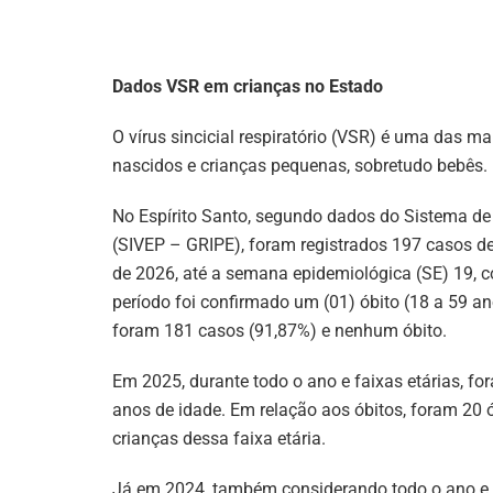
Dados VSR em crianças no Estado
O vírus sincicial respiratório (VSR) é uma das m
nascidos e crianças pequenas, sobretudo bebês. É
No Espírito Santo, segundo dados do Sistema de
(SIVEP – GRIPE), foram registrados 197 casos d
de 2026, até a semana epidemiológica (SE) 19, 
período foi confirmado um (01) óbito (18 a 59 an
foram 181 casos (91,87%) e nenhum óbito.
Em 2025, durante todo o ano e faixas etárias, f
anos de idade. Em relação aos óbitos, foram 20 
crianças dessa faixa etária.
Já em 2024, também considerando todo o ano e f