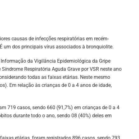
aiores causas de infecções respiratórias em recém-
 um dos principais vírus associados à bronquiolite.
 Informação da Vigilância Epidemiológica da Gripe
e Síndrome Respiratória Aguda Grave por VSR neste ano
considerando todas as faixas etárias. Neste mesmo
os). Em relação às crianças de 0 a 4 anos de idade,
oram 719 casos, sendo 660 (91,7%) em crianças de 0 a 4
óbitos durante todo o ano, sendo 08 (40%) deles em
aixas etárias, foram registrados 896 casos, sendo 793