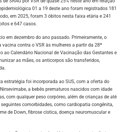
 de SRAG por VSR de quase 25% neste ano em relação
idemiológica 01 a 19 deste ano foram registrados 181
do, em 2025, foram 3 óbitos nesta faixa etária e 241
itos e 647 casos.
nício em dezembro do ano passado. Primeiramente, o
 vacina contra o VSR às mulheres a partir da 28ª
do ao Calendário Nacional de Vacinação das Gestantes e
munizar as mães, os anticorpos são transferidos,
da.
tra estratégia foi incorporada ao SUS, com a oferta do
Nirsevimabe, a bebês prematuros nascidos com idade
ias, com qualquer peso corpóreo, além de crianças de até
eguintes comorbidades, como cardiopatia congênita,
e de Down, fibrose cística, doença neuromuscular e