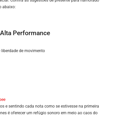
ecial. Confira as sugestões de presente para namorado
o abaixo:
 Alta Performance
e liberdade de movimento
pee
os e sentindo cada nota como se estivesse na primeira
ones é oferecer um refúgio sonoro em meio ao caos do