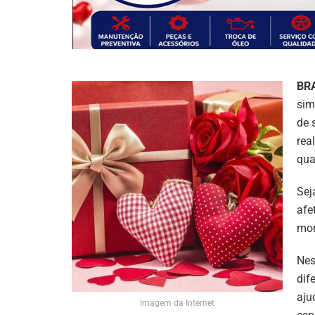
BR
sim
de 
rea
qua
Sej
afe
mom
Nes
dif
aju
Imagem da Internet