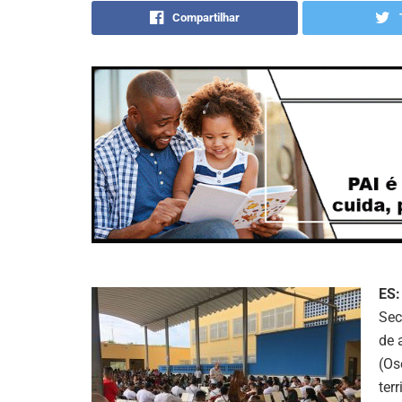
Compartilhar
ES:
Sec
de 
(Os
ter